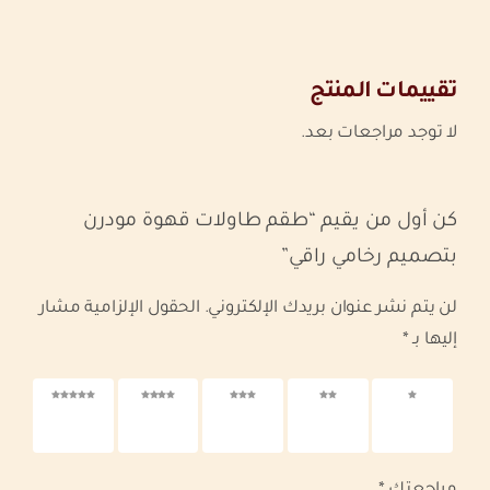
تقييمات المنتج
لا توجد مراجعات بعد.
كن أول من يقيم “طقم طاولات قهوة مودرن
بتصميم رخامي راقي”
لن يتم نشر عنوان بريدك الإلكتروني.
الحقول الإلزامية مشار
إليها بـ
*
1 من
2 من
3 من
4 من
5 من
أصل 5
أصل 5
أصل 5
أصل 5
أصل 5
نجوم
نجوم
نجوم
نجوم
نجوم