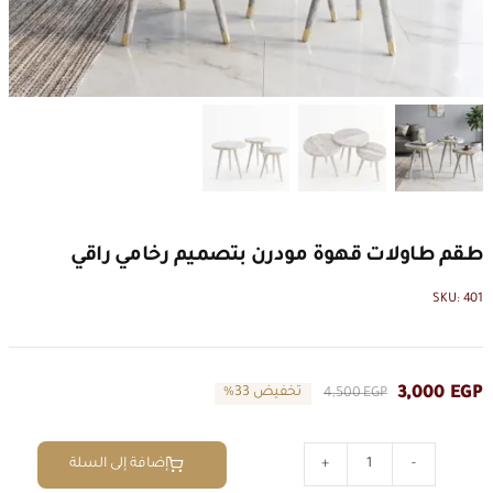
طقم طاولات قهوة مودرن بتصميم رخامي راقي
SKU:
401
3,000
EGP
EGP
4,500
تخفيض 33%
السعر
السعر
الحالي
الأصلي
هو:
هو:
إضافة إلى السلة
4,500 EGP.
3,000 EGP.
كمية