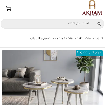
Ski
t
conten
Search
for:
المتجر
طاولات
طقم طاولات قهوة مودرن بتصميم رخامي راقي
عرض لفترة محدودة!