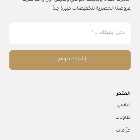
عروضنا الحصرية بتخفيضات كبيرة جداً
إشترك دلوقتي!
المتجر
كراسي
طاولات
جزّامات