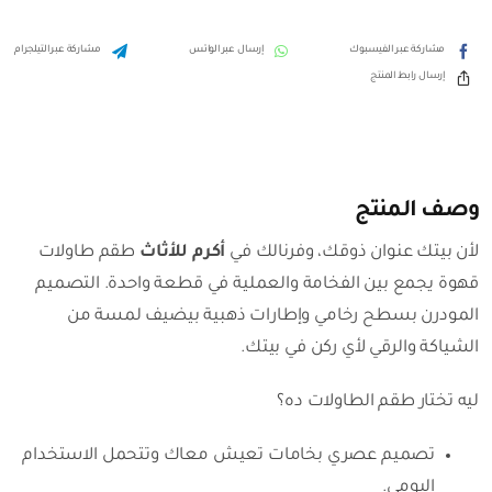
طقم
طاولات
مشاركة عبر الفيسبوك
إرسال عبر الواتس
مشاركة عبر التيلجرام
قهوة
إرسال رابط المنتج
مودرن
بتصميم
رخامي
راقي
وصف المنتج
لأن بيتك عنوان ذوقك، وفرنالك في
أكرم للأثاث
طقم طاولات
قهوة يجمع بين الفخامة والعملية في قطعة واحدة. التصميم
المودرن بسطح رخامي وإطارات ذهبية بيضيف لمسة من
الشياكة والرقي لأي ركن في بيتك.
ليه تختار طقم الطاولات ده؟
تصميم عصري بخامات تعيش معاك وتتحمل الاستخدام
اليومي.