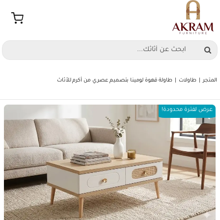
Ski
t
conten
Search
for:
المتجر
طاولات
طاولة قهوة لومينا بتصميم عصري من أكرم للأثاث
عرض لفترة محدودة!