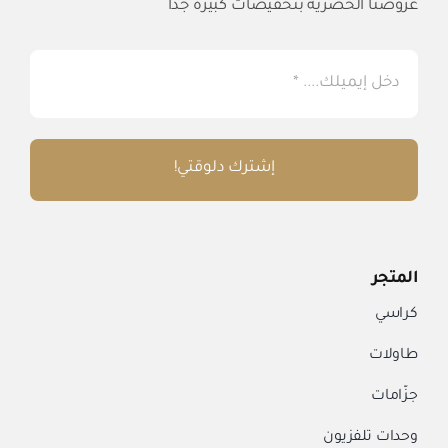
عروضنا الحصرية بتخفيضات كبيرة جداً
إشترك دلوقتي!
المتجر
كراسي
طاولات
جزّامات
وحدات تلفزيون