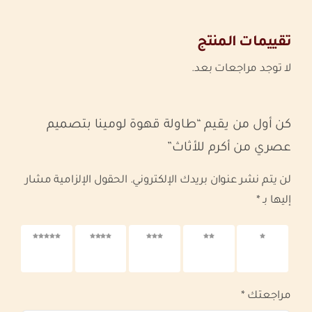
تقييمات المنتج
لا توجد مراجعات بعد.
كن أول من يقيم “طاولة قهوة لومينا بتصميم
عصري من أكرم للأثاث”
لن يتم نشر عنوان بريدك الإلكتروني.
الحقول الإلزامية مشار
إليها بـ
*
1 من
2 من
3 من
4 من
5 من
أصل 5
أصل 5
أصل 5
أصل 5
أصل 5
نجوم
نجوم
نجوم
نجوم
نجوم
مراجعتك
*