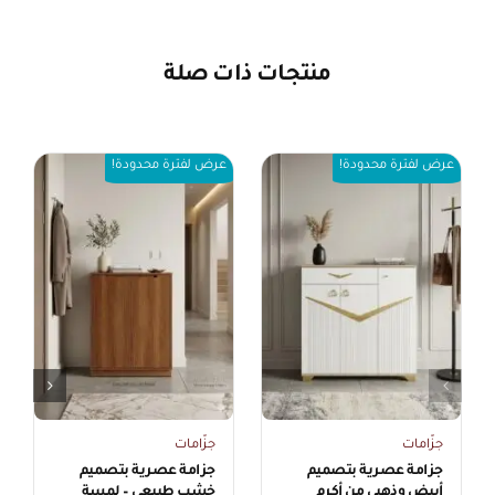
منتجات ذات صلة
عرض لفترة محدودة!
عرض لفترة محدودة!
جزّامات
جزّامات
جزامة عصرية بتصميم
جزامة عصرية بتصميم
أبيض وذهبي من أكرم
خشب طبيعي – لمسة