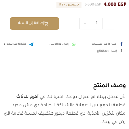
4,000
EGP
EGP
5,500
تخفيض 27%
السعر
السعر
الحالي
الأصلي
هو:
هو:
إضافة إلى السلة
5,500 EGP.
4,000 EGP.
كمية
جزامة
مودرن
مشاركة عبر الفيسبوك
إرسال عبر الواتس
مشاركة عبر التيلجرام
بتصميم
إرسال رابط المنتج
خشبي
راقي
من
أكرم
للأثاث
وصف المنتج
لأن مدخل بيتك هو عنوان ذوقك، اخترنا لك في
أكرم للأثاث
قطعة بتجمع بين العملية والشياكة. الجزامة دي مش مجرد
مكان لتخزين الأحذية، دي قطعة ديكور هتضيف لمسة فخامة لأي
ركن في بيتك.