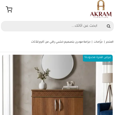
Ski
t
conten
Search
for:
المتجر
جزّامات
جزامة مودرن بتصميم خشبي راقي من أكرم للأثاث
عرض لفترة محدودة!