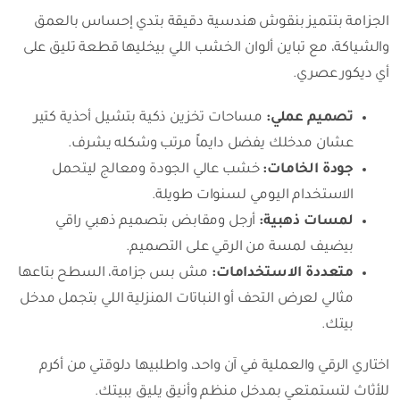
الجزامة بتتميز بنقوش هندسية دقيقة بتدي إحساس بالعمق
والشياكة، مع تباين ألوان الخشب اللي بيخليها قطعة تليق على
أي ديكور عصري.
تصميم عملي:
مساحات تخزين ذكية بتشيل أحذية كتير
عشان مدخلك يفضل دايماً مرتب وشكله يشرف.
جودة الخامات:
خشب عالي الجودة ومعالج ليتحمل
الاستخدام اليومي لسنوات طويلة.
لمسات ذهبية:
أرجل ومقابض بتصميم ذهبي راقي
بيضيف لمسة من الرقي على التصميم.
متعددة الاستخدامات:
مش بس جزامة، السطح بتاعها
مثالي لعرض التحف أو النباتات المنزلية اللي بتجمل مدخل
بيتك.
اختاري الرقي والعملية في آن واحد، واطلبيها دلوقتي من أكرم
للأثاث لتستمتعي بمدخل منظم وأنيق يليق ببيتك.