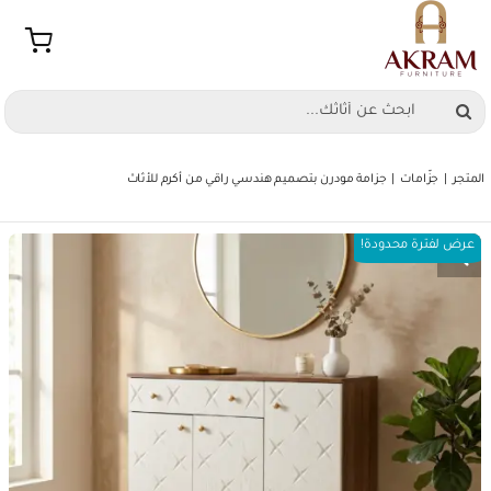
Ski
t
conten
Search
for:
المتجر
جزّامات
جزامة مودرن بتصميم هندسي راقي من أكرم للأثاث
عرض لفترة محدودة!