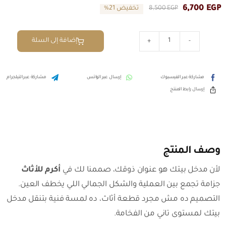
6,700
EGP
EGP
8,500
تخفيض 21%
السعر
السعر
الحالي
الأصلي
هو:
هو:
إضافة إلى السلة
8,500 EGP.
6,700 EGP.
كمية
جزامة
مودرن
مشاركة عبر الفيسبوك
إرسال عبر الواتس
مشاركة عبر التيلجرام
بتصميم
إرسال رابط المنتج
هندسي
راقي
من
أكرم
للأثاث
وصف المنتج
لأن مدخل بيتك هو عنوان ذوقك، صممنا لك في
أكرم للأثاث
جزامة تجمع بين العملية والشكل الجمالي اللي يخطف العين.
التصميم ده مش مجرد قطعة أثاث، ده لمسة فنية بتنقل مدخل
بيتك لمستوى تاني من الفخامة.