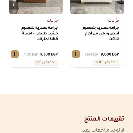
جزّامات
جزّامات
جزامة عصرية بتصميم
جزامة عصرية بتصميم
أبيض وذهبي من أكرم
خشب طبيعي – لمسة
للأثاث
أناقة لمنزلك
4,300
EGP
9,000
EGP
4,750
EGP
9,999
EGP
السعر
السعر
السعر
السعر
تخفيض 10%
تخفيض 9%
الحالي
الأصلي
الحالي
الأصلي
هو:
هو:
هو:
هو:
4,300 EGP.
4,750 EGP.
9,999 EGP.
9,000 EGP.
تقييمات المنتج
لا توجد مراجعات بعد.